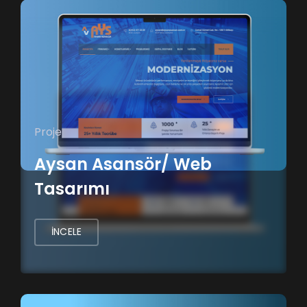
Proje
Aysan Asansör/ Web
Tasarımı
İNCELE