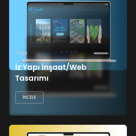
Proje
İz Yapı İnşaat/Web
Tasarımı
İNCELE