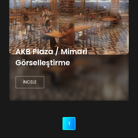
Proje
AKB Plaza / Mimari
Görselleştirme
İNCELE
1