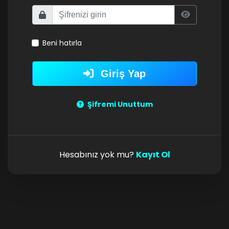
Beni hatırla
Giriş Yap
Şifremi Unuttum
Hesabınız yok mu?
Kayıt Ol